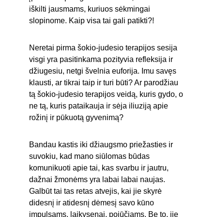
iškilti jausmams, kuriuos sėkmingai 
slopinome. Kaip visa tai gali patikti?!
Neretai pirma šokio-judesio terapijos sesija 
visgi yra pasitinkama pozityvia refleksija ir 
džiugesiu, netgi švelnia euforija. Imu savęs 
klausti, ar tikrai taip ir turi būti? Ar parodžiau 
tą šokio-judesio terapijos veidą, kuris gydo, o 
ne tą, kuris pataikauja ir sėja iliuziją apie 
rožinį ir pūkuotą gyvenimą?
Bandau kastis iki džiaugsmo priežasties ir 
suvokiu, kad mano siūlomas būdas 
komunikuoti apie tai, kas svarbu ir jautru, 
dažnai žmonėms yra labai labai naujas. 
Galbūt tai tas retas atvejis, kai jie skyrė 
didesnį ir atidesnį dėmesį savo kūno 
impulsams, laikysenai, pojūčiams. Be to, jie 