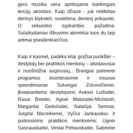
gera muzika nėra apribojama tvarkingais
tercijų akordais. Kaip džiaze - juk netikėtas
derinys blyksteli, nustebina, dėmesį prikausto.
O sekundos sąskambis pažadina.
Sulaikydamas išbuvimo akimirkai tuos du taip
artimai prasilenkiančius.
Kaip ir kasmet, padėka kitai gražiai puokštei –
dėstytojų bei praktikos mentorių – atsidavusiai
ir nuoširdžiai auginusių... Brangiai partnerei
programos koordinavime ir visuose
sprendimuose Solveigai Zvicevičienei.
Įkvepiantiems dėstytojams: Auksei Luišaitei,
Rasai Birietei, Agnei Matulaitei-McIntosh,
Margaritai Gedvilaitei, Natalijai Serovai,
Jurgitai Maceikienei, Vyčiui Jankauskui. Ir
puikiosioms praktikos mentorėms: Ugnei
Sasnauskaitei, Vestai Petrauskaitei, Gabrielei