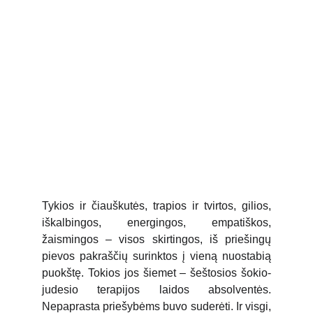
Tykios ir čiauškutės, trapios ir tvirtos, gilios,
iškalbingos, energingos, empatiškos,
žaismingos – visos skirtingos, iš priešingų
pievos pakraščių surinktos į vieną nuostabią
puokštę. Tokios jos šiemet – šeštosios šokio-
judesio terapijos laidos absolventės.
Nepaprasta priešybėms buvo suderėti. Ir visgi,