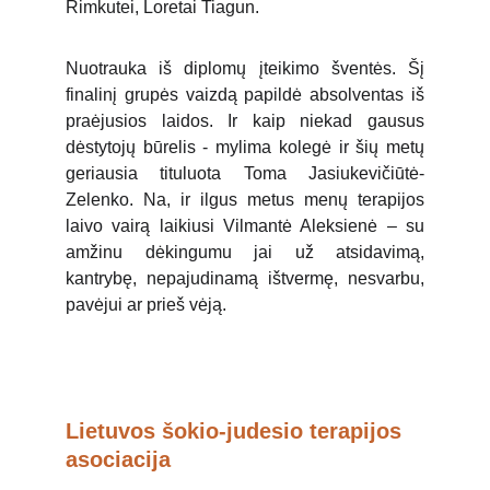
Rimkutei, Loretai Tiagun.
Nuotrauka iš diplomų įteikimo šventės. Šį
finalinį grupės vaizdą papildė absolventas iš
praėjusios laidos. Ir kaip niekad gausus
dėstytojų būrelis - mylima kolegė ir šių metų
geriausia tituluota Toma Jasiukevičiūtė-
Zelenko. Na, ir ilgus metus menų terapijos
laivo vairą laikiusi Vilmantė Aleksienė – su
amžinu dėkingumu jai už atsidavimą,
kantrybę, nepajudinamą ištvermę, nesvarbu,
pavėjui ar prieš vėją.
Lietuvos šokio-judesio terapijos 
asociacija